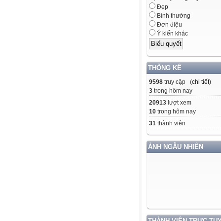
Đẹp
Bình thường
Đơn điệu
Ý kiến khác
THỐNG KÊ
9598
truy cập (
chi tiết
)
3
trong hôm nay
20913
lượt xem
10
trong hôm nay
31
thành viên
ẢNH NGẪU NHIÊN
THÀNH VIÊN TRỰC TU