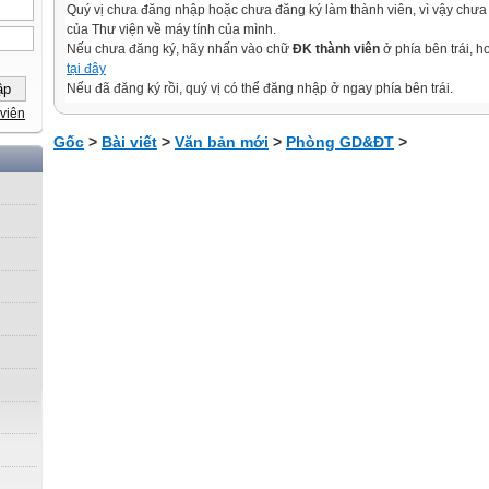
Quý vị chưa đăng nhập hoặc chưa đăng ký làm thành viên, vì vậy chưa th
của Thư viện về máy tính của mình.
Nếu chưa đăng ký, hãy nhấn vào chữ
ĐK thành viên
ở phía bên trái, 
tại đây
Nếu đã đăng ký rồi, quý vị có thể đăng nhập ở ngay phía bên trái.
viên
Gốc
>
Bài viết
>
Văn bản mới
>
Phòng GD&ĐT
>