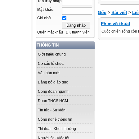
Tên truy nhập
Mật khẩu
Gốc
>
Bài viết
>
Liê
Ghi nhớ
Phim võ thuật
Cuộc chiến sống còn 
Quên mật khẩu
ĐK thành viên
THÔNG TIN
Giới thiệu chung
Cơ cấu tổ chức
Văn bản mới
Đảng bộ giáo dục
Công đoàn ngành
Đoàn TNCS HCM
Tin tức - Sự kiện
Công nghệ thông tin
Thi đua - Khen thưởng
Người tốt - Việc tốt