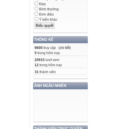
Đẹp
Bình thường
Đơn điệu
Ý kiến khác
THỐNG KÊ
9600
truy cập (
chi tiết
)
5
trong hôm nay
20915
lượt xem
12
trong hôm nay
31
thành viên
ẢNH NGẪU NHIÊN
THÀNH VIÊN TRỰC TUYẾN