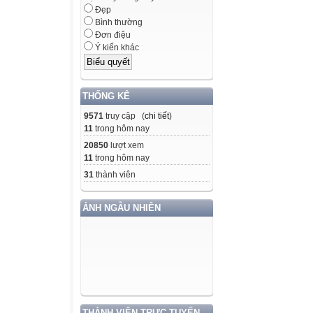
Đẹp
Bình thường
Đơn điệu
Ý kiến khác
THỐNG KÊ
9571
truy cập (
chi tiết
)
11
trong hôm nay
20850
lượt xem
11
trong hôm nay
31
thành viên
ẢNH NGẪU NHIÊN
THÀNH VIÊN TRỰC TUYẾN