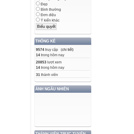
Đẹp
Bình thường
Đơn điệu
Ý kiến khác
THỐNG KÊ
9574
truy cập (
chi tiết
)
14
trong hôm nay
20853
lượt xem
14
trong hôm nay
31
thành viên
ẢNH NGẪU NHIÊN
THÀNH VIÊN TRỰC TUYẾN