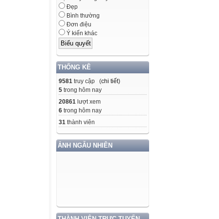
Đẹp
Bình thường
Đơn điệu
Ý kiến khác
THỐNG KÊ
9581
truy cập (
chi tiết
)
5
trong hôm nay
20861
lượt xem
6
trong hôm nay
31
thành viên
ẢNH NGẪU NHIÊN
THÀNH VIÊN TRỰC TUYẾN