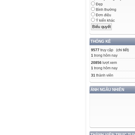
Đẹp
Bình thường
Đơn điệu
Ý kiến khác
THỐNG KÊ
9577
truy cập (
chi tiết
)
1
trong hôm nay
20856
lượt xem
1
trong hôm nay
31
thành viên
ẢNH NGẪU NHIÊN
THÀNH VIÊN TRỰC TU