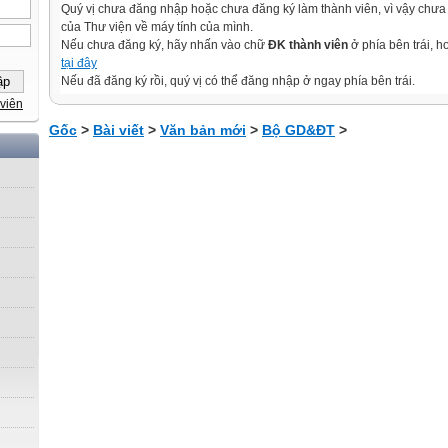
Quý vị chưa đăng nhập hoặc chưa đăng ký làm thành viên, vì vậy chưa th
của Thư viện về máy tính của mình.
Nếu chưa đăng ký, hãy nhấn vào chữ
ĐK thành viên
ở phía bên trái, 
tại đây
Nếu đã đăng ký rồi, quý vị có thể đăng nhập ở ngay phía bên trái.
viên
Gốc
>
Bài viết
>
Văn bản mới
>
Bộ GD&ĐT
>