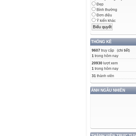
Đẹp
Bình thường
Đơn điệu
Ý kiến khác
THỐNG KÊ
9607
truy cập (
chi tiết
)
1
trong hôm nay
20930
lượt xem
1
trong hôm nay
31
thành viên
ẢNH NGẪU NHIÊN
THÀNH VIÊN TRỰC TU