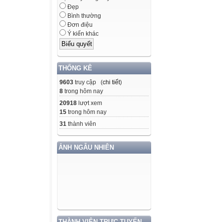
Đẹp
Bình thường
Đơn điệu
Ý kiến khác
THỐNG KÊ
9603
truy cập (
chi tiết
)
8
trong hôm nay
20918
lượt xem
15
trong hôm nay
31
thành viên
ẢNH NGẪU NHIÊN
THÀNH VIÊN TRỰC TUYẾN