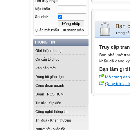
Tên truy nhập
Mật khẩu
Ghi nhớ
Bạn 
Quên mật khẩu
ĐK thành viên
Trang nà
THÔNG TIN
Truy cập tra
Giới thiệu chung
Bạn phải mở tra
Cơ cấu tổ chức
khẩu đã đăng ký 
Văn bản mới
Bạn làm gì ti
Mở trang đă
Đảng bộ giáo dục
Quay trở lại 
Công đoàn ngành
Đoàn TNCS HCM
Tin tức - Sự kiện
Công nghệ thông tin
Thi đua - Khen thưởng
Người tốt - Việc tốt