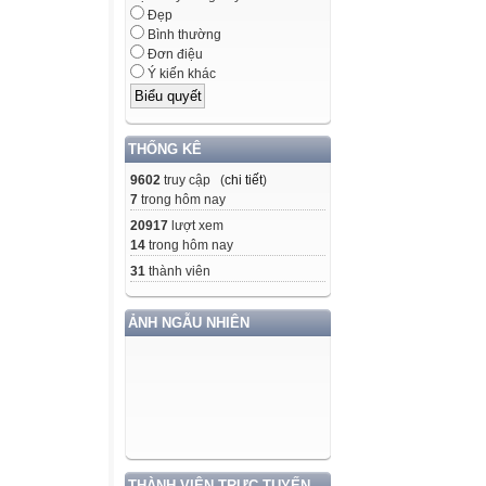
Đẹp
Bình thường
Đơn điệu
Ý kiến khác
THỐNG KÊ
9602
truy cập (
chi tiết
)
7
trong hôm nay
20917
lượt xem
14
trong hôm nay
31
thành viên
ẢNH NGẪU NHIÊN
THÀNH VIÊN TRỰC TUYẾN