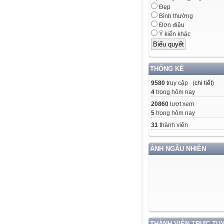
Đẹp
Bình thường
Đơn điệu
Ý kiến khác
THỐNG KÊ
9580
truy cập (
chi tiết
)
4
trong hôm nay
20860
lượt xem
5
trong hôm nay
31
thành viên
ẢNH NGẪU NHIÊN
THÀNH VIÊN TRỰC TU