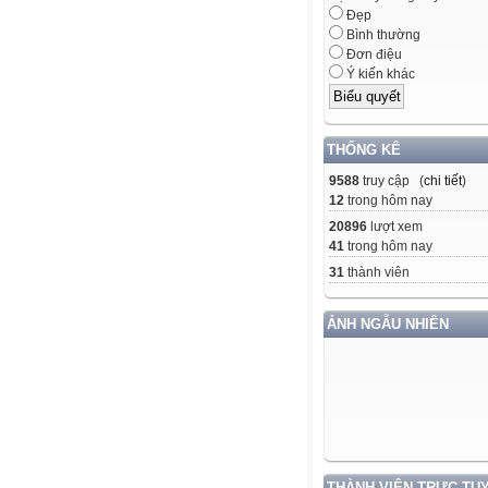
Đẹp
Bình thường
Đơn điệu
Ý kiến khác
THỐNG KÊ
9588
truy cập (
chi tiết
)
12
trong hôm nay
20896
lượt xem
41
trong hôm nay
31
thành viên
ẢNH NGẪU NHIÊN
THÀNH VIÊN TRỰC TU