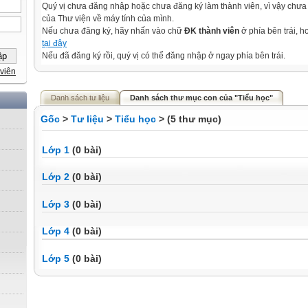
Quý vị chưa đăng nhập hoặc chưa đăng ký làm thành viên, vì vậy chưa th
của Thư viện về máy tính của mình.
Nếu chưa đăng ký, hãy nhấn vào chữ
ĐK thành viên
ở phía bên trái, 
tại đây
Nếu đã đăng ký rồi, quý vị có thể đăng nhập ở ngay phía bên trái.
viên
Danh sách tư liệu
Danh sách thư mục con của "Tiểu học"
Gốc
>
Tư liệu
>
Tiểu học
> (5 thư mục)
Lớp 1
(0 bài)
Lớp 2
(0 bài)
Lớp 3
(0 bài)
Lớp 4
(0 bài)
Lớp 5
(0 bài)