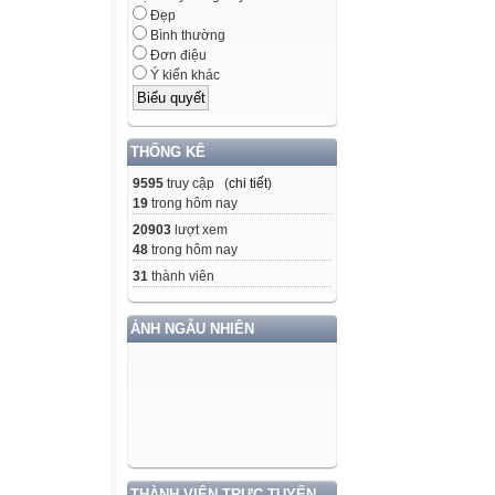
Đẹp
Bình thường
Đơn điệu
Ý kiến khác
THỐNG KÊ
9595
truy cập (
chi tiết
)
19
trong hôm nay
20903
lượt xem
48
trong hôm nay
31
thành viên
ẢNH NGẪU NHIÊN
THÀNH VIÊN TRỰC TUYẾN