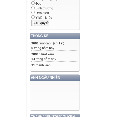
Đẹp
Bình thường
Đơn điệu
Ý kiến khác
THỐNG KÊ
9601
truy cập (
chi tiết
)
6
trong hôm nay
20916
lượt xem
13
trong hôm nay
31
thành viên
ẢNH NGẪU NHIÊN
THÀNH VIÊN TRỰC TUYẾN