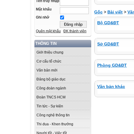
Tên truy nhập
Mật khẩu
Gốc
>
Bài viết
>
Vă
Ghi nhớ
Bộ GD&ĐT
Quên mật khẩu
ĐK thành viên
THÔNG TIN
Sở GD&ĐT
Giới thiệu chung
Cơ cấu tổ chức
Phòng GD&ĐT
Văn bản mới
Đảng bộ giáo dục
Văn bản khác
Công đoàn ngành
Đoàn TNCS HCM
Tin tức - Sự kiện
Công nghệ thông tin
Thi đua - Khen thưởng
Người tốt - Việc tốt